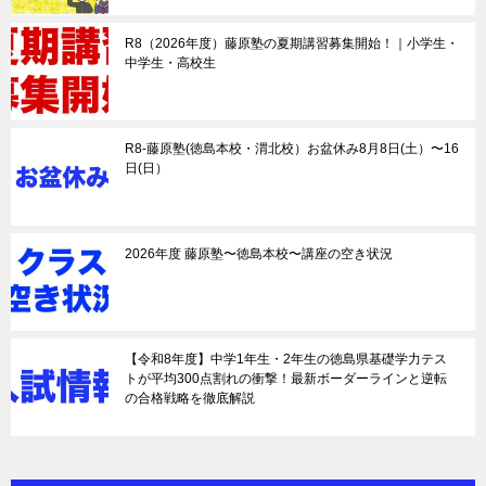
R8（2026年度）藤原塾の夏期講習募集開始！｜小学生・
中学生・高校生
R8-藤原塾(徳島本校・渭北校）お盆休み8月8日(土）〜16
日(日）
2026年度 藤原塾〜徳島本校〜講座の空き状況
【令和8年度】中学1年生・2年生の徳島県基礎学力テス
トが平均300点割れの衝撃！最新ボーダーラインと逆転
の合格戦略を徹底解説