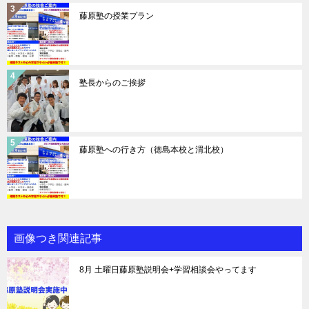
藤原塾の授業プラン
塾長からのご挨拶
藤原塾への行き方（徳島本校と渭北校）
画像つき関連記事
8月 土曜日藤原塾説明会+学習相談会やってます