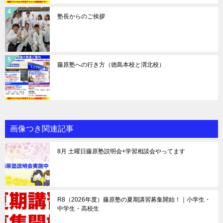
塾長からのご挨拶
藤原塾への行き方（徳島本校と渭北校）
画像つき関連記事
8月 土曜日藤原塾説明会+学習相談会やってます
R8（2026年度）藤原塾の夏期講習募集開始！｜小学生・
中学生・高校生