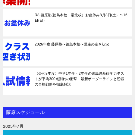
R8-藤原塾(徳島本校・渭北校）お盆休み8月8日(土）〜16
日(日）
2026年度 藤原塾〜徳島本校〜講座の空き状況
【令和8年度】中学1年生・2年生の徳島県基礎学力テス
トが平均300点割れの衝撃！最新ボーダーラインと逆転
の合格戦略を徹底解説
藤原スケジュール
2025年7月