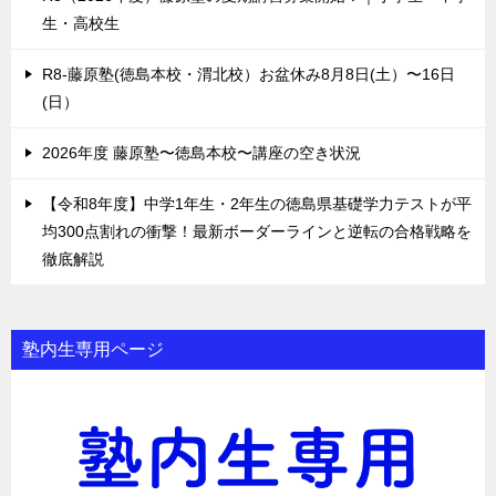
生・高校生
R8-藤原塾(徳島本校・渭北校）お盆休み8月8日(土）〜16日
(日）
2026年度 藤原塾〜徳島本校〜講座の空き状況
【令和8年度】中学1年生・2年生の徳島県基礎学力テストが平
均300点割れの衝撃！最新ボーダーラインと逆転の合格戦略を
徹底解説
塾内生専用ページ