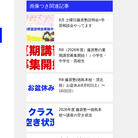
画像つき関連記事
8月 土曜日藤原塾説明会+学
習相談会やってます
R8（2026年度）藤原塾の夏
期講習募集開始！｜小学生・
中学生・高校生
R8-藤原塾(徳島本校・渭北
校）お盆休み8月8日(土）〜
16日(日）
2026年度 藤原塾〜徳島本
校〜講座の空き状況