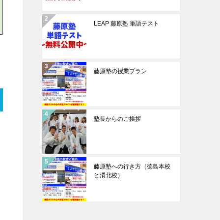
LEAP 藤原塾 単語テスト
藤原塾の授業プラン
塾長からのご挨拶
藤原塾への行き方（徳島本校
と渭北校）