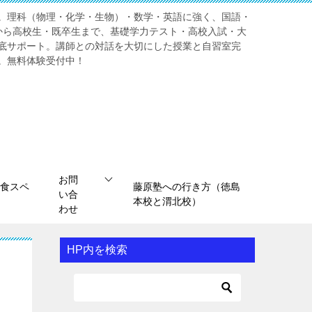
。理科（物理・化学・生物）・数学・英語に強く、国語・
から高校生・既卒生まで、基礎学力テスト・高校入試・大
底サポート。講師との対話を大切にした授業と自習室完
。無料体験受付中！
お問
食スペ
藤原塾への行き方（徳島
い合
本校と渭北校）
わせ
HP内を検索