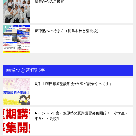
塾長からのご挨拶
藤原塾への行き方（徳島本校と渭北校）
画像つき関連記事
8月 土曜日藤原塾説明会+学習相談会やってます
R8（2026年度）藤原塾の夏期講習募集開始！｜小学生・
中学生・高校生