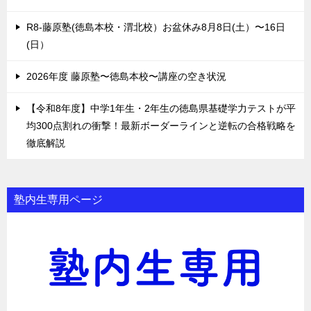
R8-藤原塾(徳島本校・渭北校）お盆休み8月8日(土）〜16日
(日）
2026年度 藤原塾〜徳島本校〜講座の空き状況
【令和8年度】中学1年生・2年生の徳島県基礎学力テストが平
均300点割れの衝撃！最新ボーダーラインと逆転の合格戦略を
徹底解説
塾内生専用ページ