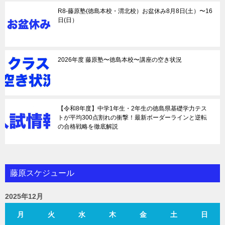
R8-藤原塾(徳島本校・渭北校）お盆休み8月8日(土）〜16
日(日）
2026年度 藤原塾〜徳島本校〜講座の空き状況
【令和8年度】中学1年生・2年生の徳島県基礎学力テス
トが平均300点割れの衝撃！最新ボーダーラインと逆転
の合格戦略を徹底解説
藤原スケジュール
2025年12月
月
火
水
木
金
土
日