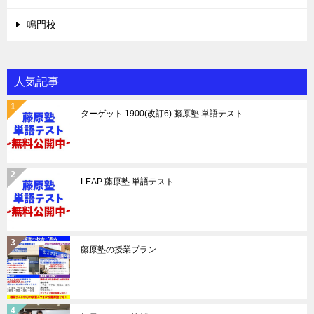
鳴門校
人気記事
ターゲット 1900(改訂6) 藤原塾 単語テスト
LEAP 藤原塾 単語テスト
藤原塾の授業プラン