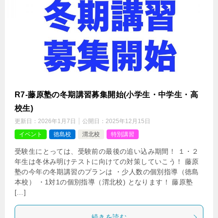
R7-藤原塾の冬期講習募集開始(小学生・中学生・高
校生)
更新日：
2026年1月7日
公開日：
2025年12月15日
イベント
徳島校
渭北校
特別講習
受験生にとっては、受験前の最後の追い込み期間！ １・２
年生は冬休み明けテストに向けての対策していこう！ 藤原
塾の今年の冬期講習のプランは ・少人数の個別指導（徳島
本校） ・1対1の個別指導（渭北校) となります！ 藤原塾
[…]
続きを読む