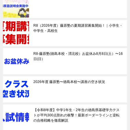
R8（2026年度）藤原塾の夏期講習募集開始！｜小学生・
中学生・高校生
R8-藤原塾(徳島本校・渭北校）お盆休み8月8日(土）〜16
日(日）
2026年度 藤原塾〜徳島本校〜講座の空き状況
【令和8年度】中学1年生・2年生の徳島県基礎学力テス
トが平均300点割れの衝撃！最新ボーダーラインと逆転
の合格戦略を徹底解説