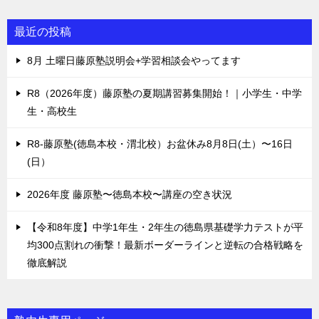
最近の投稿
8月 土曜日藤原塾説明会+学習相談会やってます
R8（2026年度）藤原塾の夏期講習募集開始！｜小学生・中学
生・高校生
R8-藤原塾(徳島本校・渭北校）お盆休み8月8日(土）〜16日
(日）
2026年度 藤原塾〜徳島本校〜講座の空き状況
【令和8年度】中学1年生・2年生の徳島県基礎学力テストが平
均300点割れの衝撃！最新ボーダーラインと逆転の合格戦略を
徹底解説