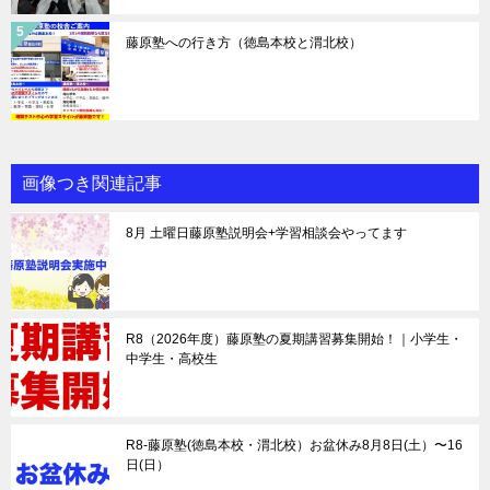
藤原塾への行き方（徳島本校と渭北校）
画像つき関連記事
8月 土曜日藤原塾説明会+学習相談会やってます
R8（2026年度）藤原塾の夏期講習募集開始！｜小学生・
中学生・高校生
R8-藤原塾(徳島本校・渭北校）お盆休み8月8日(土）〜16
日(日）