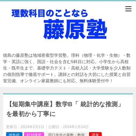
徳島の藤原塾は地域密着型学習塾。理科（物理・化学・生物）・数
学・英語に強く、国語・社会を含む5科目に対応。小学生から高校
生・既卒生まで、基礎学力テスト・高校入試・大学受験を少人数制
の個別指導で徹底サポート。講師との対話を大切にした授業と自習
室完備、オンライン家庭教師にも対応。無料体験受付中！
【短期集中講座】数学B「 統計的な推測」
を最初から丁寧に
更新日：
2024年2月1日
公開日：
2024年1月24日
徳島校
特別講習
田口先生の算数・数学
講座