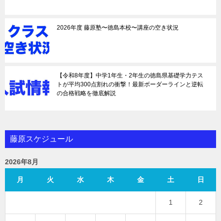
2026年度 藤原塾〜徳島本校〜講座の空き状況
【令和8年度】中学1年生・2年生の徳島県基礎学力テス
トが平均300点割れの衝撃！最新ボーダーラインと逆転
の合格戦略を徹底解説
藤原スケジュール
2026年8月
月
火
水
木
金
土
日
1
2