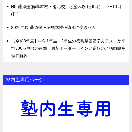
R8-藤原塾(徳島本校・渭北校）お盆休み8月8日(土）〜16日
(日）
2026年度 藤原塾〜徳島本校〜講座の空き状況
【令和8年度】中学1年生・2年生の徳島県基礎学力テストが平
均300点割れの衝撃！最新ボーダーラインと逆転の合格戦略を
徹底解説
塾内生専用ページ