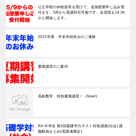
公立学校の休校延長を受けて、追加授業申し込み受
付ます。5/9から受講対応可能です。自習室も14:30
から開放します。
2021年度 年末年始休みのご連絡
夏期講習のご案内
高校数学 特別夏期講習！（New!)
R4-中学生 第3回基礎学力テスト対策講座(社会) 講
義動画まとめ(受講者限定)