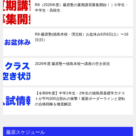
R8（2026年度）藤原塾の夏期講習募集開始！｜小学生・
中学生・高校生
R8-藤原塾(徳島本校・渭北校）お盆休み8月8日(土）〜16
日(日）
2026年度 藤原塾〜徳島本校〜講座の空き状況
【令和8年度】中学1年生・2年生の徳島県基礎学力テス
トが平均300点割れの衝撃！最新ボーダーラインと逆転
の合格戦略を徹底解説
藤原スケジュール