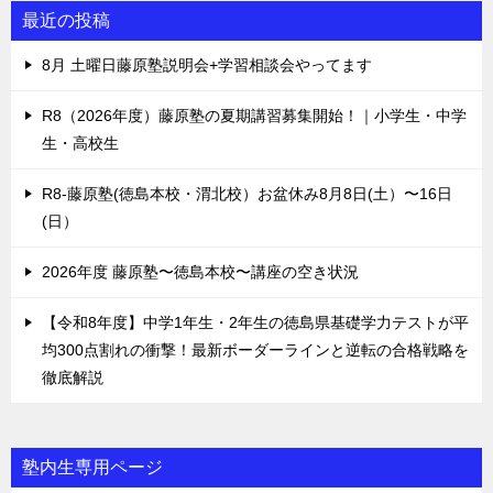
最近の投稿
8月 土曜日藤原塾説明会+学習相談会やってます
R8（2026年度）藤原塾の夏期講習募集開始！｜小学生・中学
生・高校生
R8-藤原塾(徳島本校・渭北校）お盆休み8月8日(土）〜16日
(日）
2026年度 藤原塾〜徳島本校〜講座の空き状況
【令和8年度】中学1年生・2年生の徳島県基礎学力テストが平
均300点割れの衝撃！最新ボーダーラインと逆転の合格戦略を
徹底解説
塾内生専用ページ