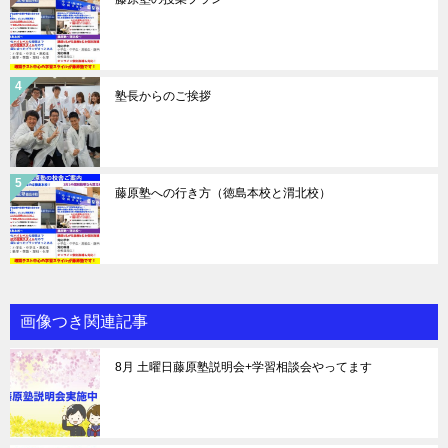
塾長からのご挨拶
藤原塾への行き方（徳島本校と渭北校）
画像つき関連記事
8月 土曜日藤原塾説明会+学習相談会やってます