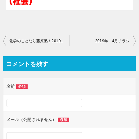
投
化学のことなら藤原塾！2019年度 生徒募集開始！
2019年 4月チラシ
稿
ナ
コメントを残す
ビ
ゲ
名前
必須
ー
シ
ョ
ン
メール（公開されません）
必須