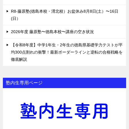
R8-藤原塾(徳島本校・渭北校）お盆休み8月8日(土）〜16日
(日）
2026年度 藤原塾〜徳島本校〜講座の空き状況
【令和8年度】中学1年生・2年生の徳島県基礎学力テストが平
均300点割れの衝撃！最新ボーダーラインと逆転の合格戦略を
徹底解説
塾内生専用ページ