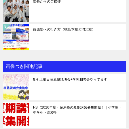
塾長からのご挨拶
藤原塾への行き方（徳島本校と渭北校）
画像つき関連記事
8月 土曜日藤原塾説明会+学習相談会やってます
R8（2026年度）藤原塾の夏期講習募集開始！｜小学生・
中学生・高校生