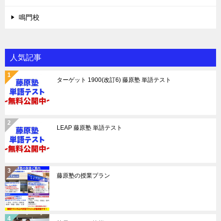
鳴門校
人気記事
ターゲット 1900(改訂6) 藤原塾 単語テスト
LEAP 藤原塾 単語テスト
藤原塾の授業プラン