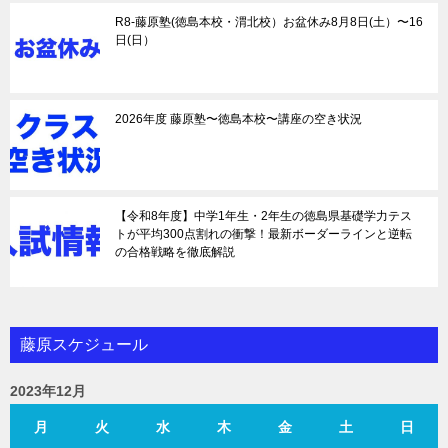
R8-藤原塾(徳島本校・渭北校）お盆休み8月8日(土）〜16
日(日）
2026年度 藤原塾〜徳島本校〜講座の空き状況
【令和8年度】中学1年生・2年生の徳島県基礎学力テス
トが平均300点割れの衝撃！最新ボーダーラインと逆転
の合格戦略を徹底解説
藤原スケジュール
2023年12月
月
火
水
木
金
土
日