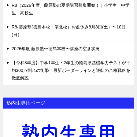
R8（2026年度）藤原塾の夏期講習募集開始！｜小学生・中学
生・高校生
R8-藤原塾(徳島本校・渭北校）お盆休み8月8日(土）〜16日
(日）
2026年度 藤原塾〜徳島本校〜講座の空き状況
【令和8年度】中学1年生・2年生の徳島県基礎学力テストが平
均300点割れの衝撃！最新ボーダーラインと逆転の合格戦略を
徹底解説
塾内生専用ページ