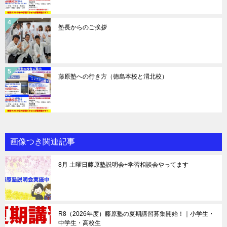
塾長からのご挨拶
藤原塾への行き方（徳島本校と渭北校）
画像つき関連記事
8月 土曜日藤原塾説明会+学習相談会やってます
R8（2026年度）藤原塾の夏期講習募集開始！｜小学生・
中学生・高校生