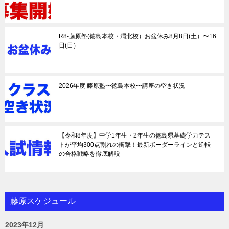
R8-藤原塾(徳島本校・渭北校）お盆休み8月8日(土）〜16
日(日）
2026年度 藤原塾〜徳島本校〜講座の空き状況
【令和8年度】中学1年生・2年生の徳島県基礎学力テス
トが平均300点割れの衝撃！最新ボーダーラインと逆転
の合格戦略を徹底解説
藤原スケジュール
2023年12月